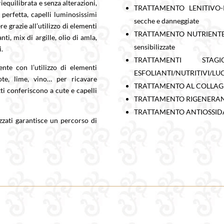
equilibrata e senza alterazioni,
TRATTAMENTO LENITIVO-RI
 perfetta, capelli luminosissimi
secche e danneggiate
e grazie all’utilizzo di elementi
TRATTAMENTO NUTRIENTE RI
ti, mix di argille, olio di amla,
sensibilizzate
i.
TRATTAMENTI ST
nte con l’utilizzo di elementi
ESFOLIANTI/NUTRITIVI/LU
ote, lime, vino… per ricavare
TRATTAMENTO AL COLLAGENE
tti conferiscono a cute e capelli
TRATTAMENTO RIGENERAN
TRATTAMENTO ANTIOSSIDANT
zzati garantisce un percorso di