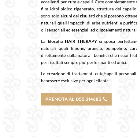
eccellenti per cute e capelli.
Cute completamente ri
film idrolipidico rigenerato, struttura del capello
sono solo alcuni dei risultati che si possono ottener
naturali quali impacchi di erbe nutrienti e purifican
oli sensoriali ed essenziali ed oligoelementi natural
La
filosofia HAIR THERAPY
si sposa perfettame
naturali quali limone, arancia, pompelmo, car
direttamente dalla natura i benefici che i suoi fru
per risultati sempre piu’ performanti ed unici.
La creazione di trattamenti cute/capelli personali
benessere esclusivo per ogni cliente.
PRENOTA AL 055 214685